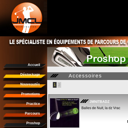
Accueil
Déstockage
Accessoires
Nouveautés
1
2
Promotions
JMNITBADZ
Practice
Balles de Nuit, la dz Vrac
Parcours
Proshop