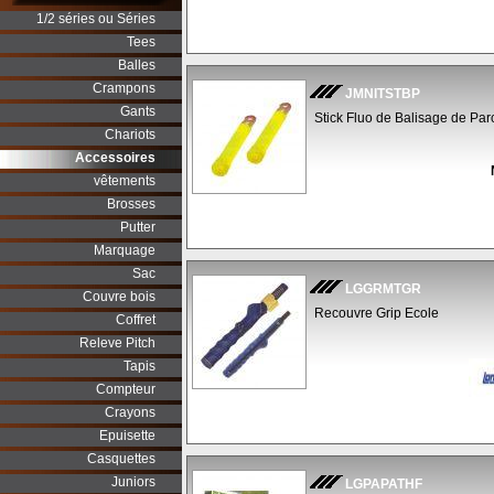
1/2 séries ou Séries
Tees
Balles
Crampons
JMNITSTBP
Gants
Stick Fluo de Balisage de Par
Chariots
Accessoires
vêtements
Brosses
Putter
Marquage
Sac
LGGRMTGR
Couvre bois
Recouvre Grip Ecole
Coffret
Releve Pitch
Tapis
Compteur
Crayons
Epuisette
Casquettes
Juniors
LGPAPATHF